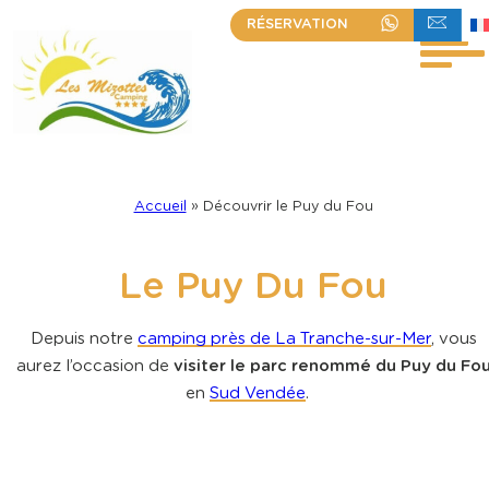
Aller
RÉSERVATION
+33 (0)2 51 30 23 63
ÉCRIVEZ-NOU
au
contenu
Accueil
»
Découvrir le Puy du Fou
Le Puy Du Fou
Depuis notre
camping près de La Tranche-sur-Mer
, vous
aurez l’occasion de
visiter le parc renommé du Puy du Fo
en
Sud Vendée
.