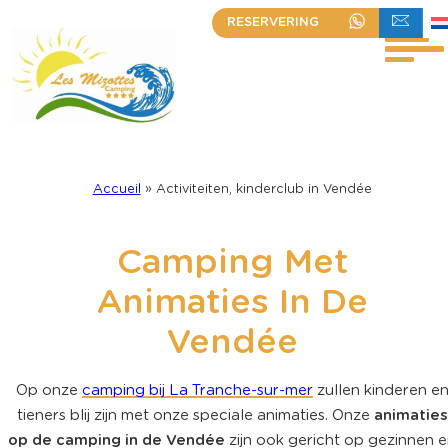
Ga
RESERVERING
+33 (0)2 51 30 23 63
ÉCRIVEZ-NOU
naar
de
inhoud
Accueil
»
Activiteiten, kinderclub in Vendée
Camping Met
Animaties In De
Vendée
Op onze
camping bij La Tranche-sur-mer
zullen kinderen e
tieners blij zijn met onze speciale animaties. Onze
animaties
op de camping in de Vendée
zijn ook gericht op gezinnen 