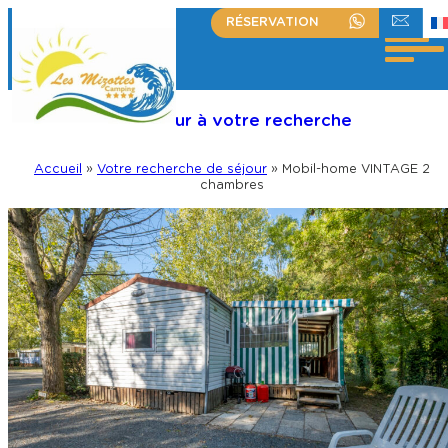
RÉSERVATION
+33 (0)2 51 30 23 63
ÉCRIVEZ-NOU
Retour à votre recherche
Accueil
»
Votre recherche de séjour
»
Mobil-home VINTAGE 2
chambres