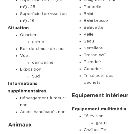
m²) : 25
Poubelle
Superficie terrasse (en
Balai
m²) : 18
Balai brosse
Balayette
Situation
Pelle
Quartier :
Seau
calme
Serpillère
Rez-de-chaussée : oui
Brosse WC
Vue :
Etendoir
campagne
Cendrier
Exposition :
Tri sélectif des
Sud
déchets
Informations
supplémentaires
Equipement intérieur
Hébergement fumeur :
non
Equipement multimédia
Accès handicapé : non
Télévision :
gratuit
Animaux
Chaînes TV :